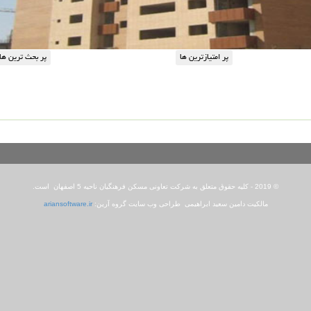
© 2019 - کلیه حقوق متعلق به شرکت تعاونی مسکن فرهنگیان ناحیه 5 اصفهان است.
مالکیت دامین سعید ابراهیمی طراحی وب سایت گروه آرین:
ariansoftware.ir