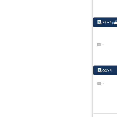
6609
0
5579
0