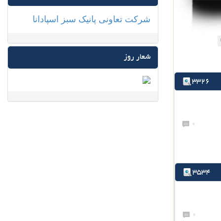
شرکت تعاونی پانیک سبز اسپادانا
شعار روز
3326
0
3534
0